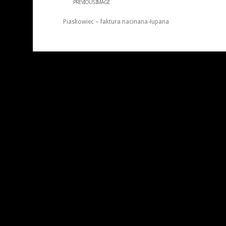
PREVIOUS IMAGE
Piaskowiec – faktura nacinana-łupana